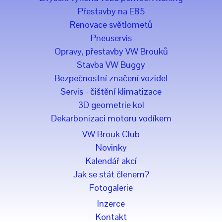
Přestavby na E85
Renovace světlometů
Pneuservis
Opravy, přestavby VW Brouků
Stavba VW Buggy
Bezpečnostní značení vozidel
Servis - čištění klimatizace
3D geometrie kol
Dekarbonizaci motoru vodíkem
VW Brouk Club
Novinky
Kalendář akcí
Jak se stát členem?
Fotogalerie
Inzerce
Kontakt