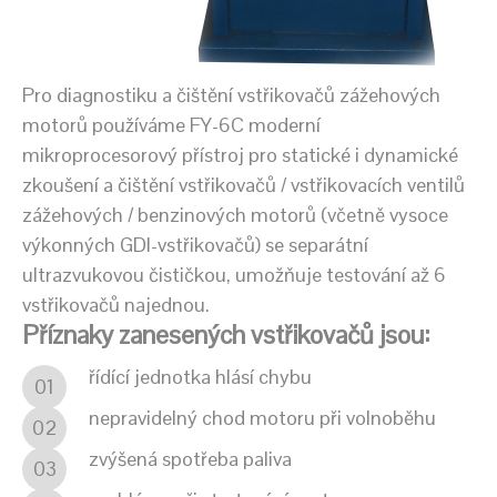
Pro diagnostiku a čištění vstřikovačů zážehových
motorů používáme FY-6C moderní
mikroprocesorový přístroj pro statické i dynamické
zkoušení a čištění vstřikovačů / vstřikovacích ventilů
zážehových / benzinových motorů (včetně vysoce
výkonných GDI-vstřikovačů) se separátní
ultrazvukovou čističkou, umožňuje testování až 6
vstřikovačů najednou.
Příznaky zanesených vstřikovačů jsou:
řídící jednotka hlásí chybu
01
nepravidelný chod motoru při volnoběhu
02
zvýšená spotřeba paliva
03