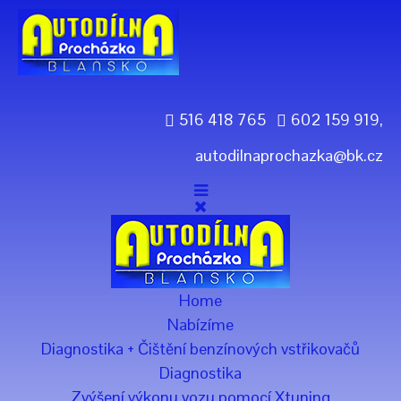
Previous
Previous
Next
Next
Year
Month
Year
Month
516 418 765
602 159 919,
autodilnaprochazka@bk.cz
Home
Nabízíme
Diagnostika + Čištění benzínových vstřikovačů
Diagnostika
Zvýšení výkonu vozu pomocí Xtuning