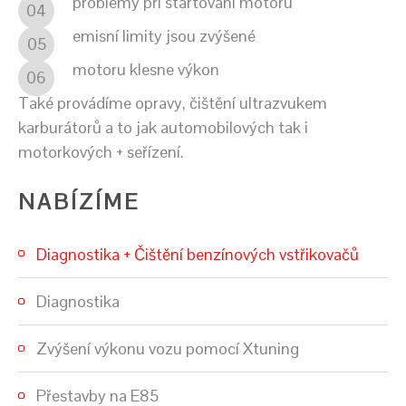
problémy při startování motoru
04
emisní limity jsou zvýšené
05
motoru klesne výkon
06
Také provádíme opravy, čištění ultrazvukem
karburátorů a to jak automobilových tak i
motorkových + seřízení.
NABÍZÍME
Diagnostika + Čištění benzínových vstřikovačů
Diagnostika
Zvýšení výkonu vozu pomocí Xtuning
Přestavby na E85