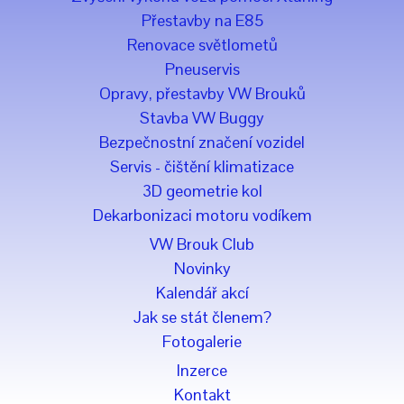
Přestavby na E85
Renovace světlometů
Pneuservis
Opravy, přestavby VW Brouků
Stavba VW Buggy
Bezpečnostní značení vozidel
Servis - čištění klimatizace
3D geometrie kol
Dekarbonizaci motoru vodíkem
VW Brouk Club
Novinky
Kalendář akcí
Jak se stát členem?
Fotogalerie
Inzerce
Kontakt