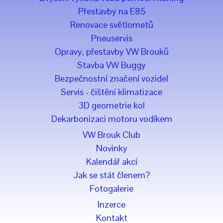
Přestavby na E85
Renovace světlometů
Pneuservis
Opravy, přestavby VW Brouků
Stavba VW Buggy
Bezpečnostní značení vozidel
Servis - čištění klimatizace
3D geometrie kol
Dekarbonizaci motoru vodíkem
VW Brouk Club
Novinky
Kalendář akcí
Jak se stát členem?
Fotogalerie
Inzerce
Kontakt