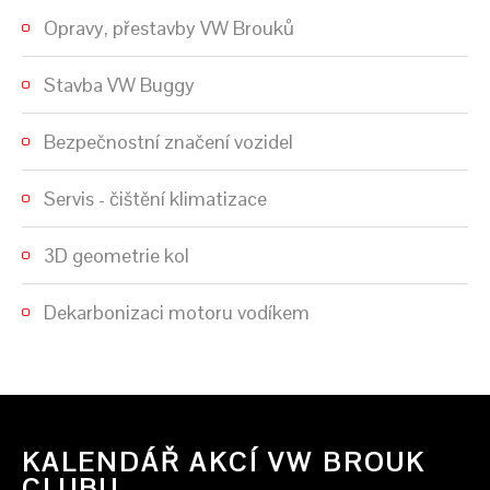
Opravy, přestavby VW Brouků
Stavba VW Buggy
Bezpečnostní značení vozidel
Servis - čištění klimatizace
3D geometrie kol
Dekarbonizaci motoru vodíkem
KALENDÁŘ AKCÍ VW BROUK
CLUBU