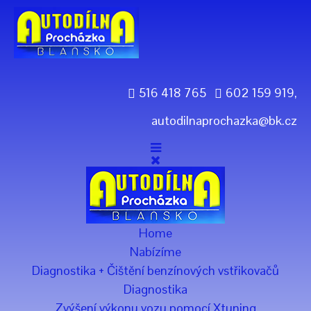
Previous
Previous
Next
Next
Year
Month
Year
Month
516 418 765
602 159 919,
autodilnaprochazka@bk.cz
Home
Nabízíme
Diagnostika + Čištění benzínových vstřikovačů
Diagnostika
Zvýšení výkonu vozu pomocí Xtuning