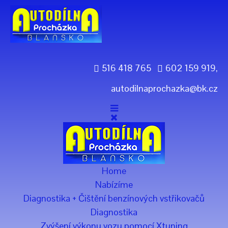
Previous
Previous
Next
Next
Year
Month
Year
Month
516 418 765
602 159 919,
autodilnaprochazka@bk.cz
Home
Nabízíme
Diagnostika + Čištění benzínových vstřikovačů
Diagnostika
Zvýšení výkonu vozu pomocí Xtuning