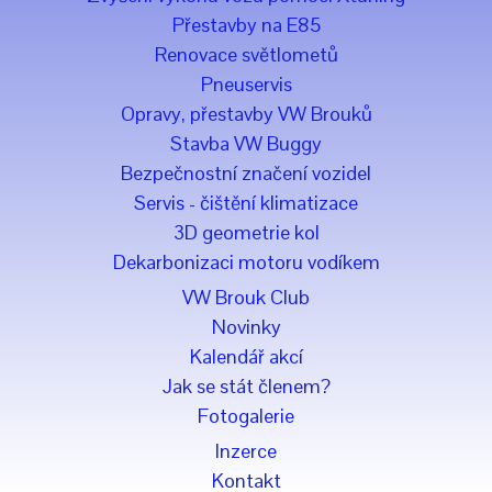
Přestavby na E85
Renovace světlometů
Pneuservis
Opravy, přestavby VW Brouků
Stavba VW Buggy
Bezpečnostní značení vozidel
Servis - čištění klimatizace
3D geometrie kol
Dekarbonizaci motoru vodíkem
VW Brouk Club
Novinky
Kalendář akcí
Jak se stát členem?
Fotogalerie
Inzerce
Kontakt